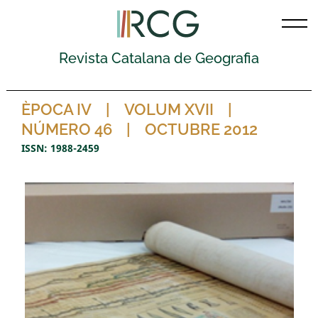
Skip
to
content
Revista Catalana de Geografia
ÈPOCA IV
VOLUM XVII
NÚMERO 46
OCTUBRE 2012
ISSN: 1988-2459