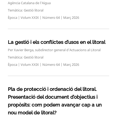
Agència Catalana de l'Aigua
Temàtica: Gestió litoral
Època | Volum XXIX | Número 64 | Març 2026
La gestió i els conflictes d’usos en el litoral
Per Xavier Berga, subdirector general d'Actuacions al Litoral
Temàtica: Gestió litoral
Època | Volum XXIX | Número 64 | Març 2026
Pla de protecció i ordenació del litoral.
Presentació del document d’objectius i
propòsits: com podem avançar cap a un
nou model de litoral?