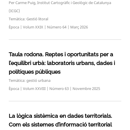
Per Carme Puig, Institut Cartogràfic i Geològic de Catalunya
(ICGC)
Temàtica: Gestió litoral
Època | Volum XXIX | Número 64 | Març 2026
Taula rodona. Reptes i oportunitats per a
l’equilibri urbà: laboratoris urbans, dades i
polítiques públiques
Temàtica: gestió urbana
Època | Volum XXVIII | Número 63 | Novembre 2025
La lògica sistèmica en dades territorials.
Com els sistemes d’informació territorial