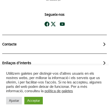
Segueix-nos
Contacte
Enllaços d’interès
Utilitzem galetes per distingir-vos d’altres usuaris en els
nostres webs, per millorar la informació i els serveis que us
oferim, i per facilitar-vos l’accés. Si no les accepteu, algunes
Avís legal
. © L’Institut Cartogràfic i Geològic de Catalunya
parts del web poden deixar de funcionar. Per a més
permet la reutilització dels continguts i de les dades sempre
informació, consulteu la
política de galetes
que se citi la font i la data d’actualització, que no és
desnaturalitzi la informació i que no es contradigui amb una
Ajustar
Acceptar
llicència específica.