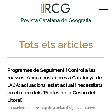
Skip
to
content
Revista Catalana de Geografia
Tots els articles
Programes de Seguiment i Control a les
masses d’aigua costaneres a Catalunya de
l’ACA: actuacions, estat actual i necessitats
en el marc dels ‘Reptes de la Gestió del
Litoral’
Per Mariona de Torres, cap de la Unitat d'Aigües Costaneres.