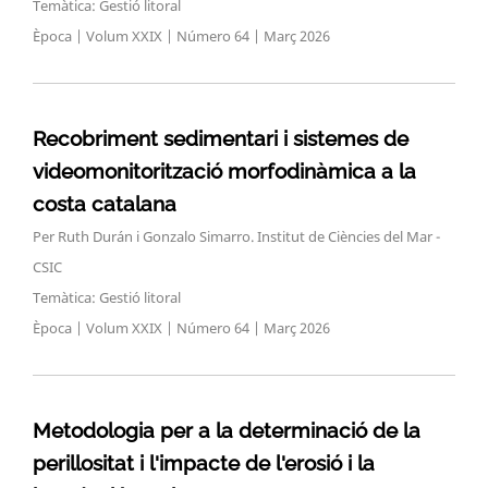
Temàtica: Gestió litoral
Època | Volum XXIX | Número 64 | Març 2026
Recobriment sedimentari i sistemes de
videomonitorització morfodinàmica a la
costa catalana
Per Ruth Durán i Gonzalo Simarro. Institut de Ciències del Mar -
CSIC
Temàtica: Gestió litoral
Època | Volum XXIX | Número 64 | Març 2026
Metodologia per a la determinació de la
perillositat i l'impacte de l'erosió i la