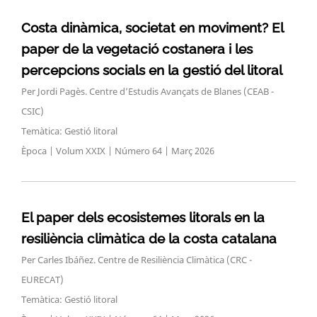
Costa dinàmica, societat en moviment? El
paper de la vegetació costanera i les
percepcions socials en la gestió del litoral
Per Jordi Pagès. Centre d’Estudis Avançats de Blanes (CEAB -
CSIC)
Temàtica: Gestió litoral
Època | Volum XXIX | Número 64 | Març 2026
El paper dels ecosistemes litorals en la
resiliència climàtica de la costa catalana
Per Carles Ibáñez. Centre de Resiliència Climàtica (CRC -
EURECAT)
Temàtica: Gestió litoral