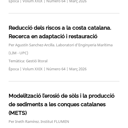
Època | Volum XXIX | Número 64 | Març 2026
Reducció dels riscos a la costa catalana.
Recerca en adaptació i restauració
Per Agustín Sanchez-Arcilla. Laboratori d’Enginyeria Marítima
(LIM - UPC)
Temàtica: Gestió litoral
Època | Volum XXIX | Número 64 | Març 2026
Search
for:
Modelització l’erosió de sòls i la producció
de sediments a les conques catalanes
(METS)
Per Ineth Ramírez. Institut FLUMEN