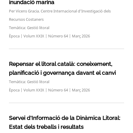
inundació marina
Per Vicens Gracia. Centre Internacional d’Investigació dels
Recursos Costaners
Temàtica: Gestió litoral
Època | Volum XXIX | Número 64 | Març 2026
Repensar el litoral català: coneixement,
planificació i governança davant el canvi
Temàtica: Gestió litoral
Època | Volum XXIX | Número 64 | Març 2026
Servei d'Informació de la Dinàmica Litoral:
Estat dels treballs i resultats