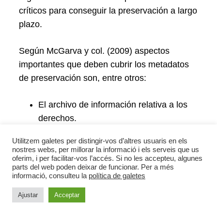
críticos para conseguir la preservación a largo
plazo.
Según McGarva y col. (2009) aspectos
importantes que deben cubrir los metadatos
de preservación son, entre otros:
El archivo de información relativa a los
derechos.
Utilitzem galetes per distingir-vos d’altres usuaris en els
Los metadatos administrativos relativos a
nostres webs, per millorar la informació i els serveis que us
la forma de adquisición.
oferim, i per facilitar-vos l’accés. Si no les accepteu, algunes
parts del web poden deixar de funcionar. Per a més
informació, consulteu la
política de galetes
Metadatos técnicos relativos a los
Ajustar
Acceptar
métodos de transferencia, incluyendo la
garantía de la integridad de los datos.