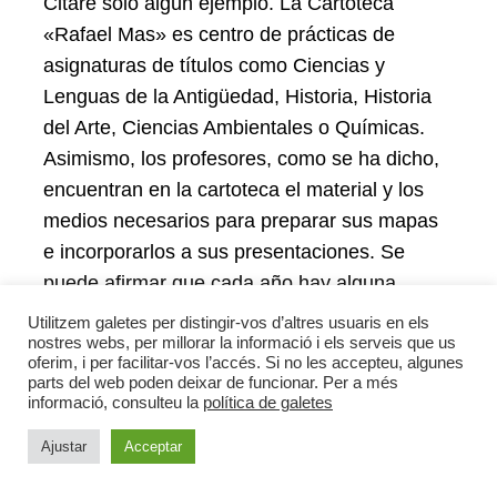
Citaré sólo algún ejemplo. La Cartoteca
«Rafael Mas» es centro de prácticas de
asignaturas de títulos como Ciencias y
Lenguas de la Antigüedad, Historia, Historia
del Arte, Ciencias Ambientales o Químicas.
Asimismo, los profesores, como se ha dicho,
encuentran en la cartoteca el material y los
medios necesarios para preparar sus mapas
e incorporarlos a sus presentaciones. Se
puede afirmar que cada año hay alguna
nueva incorporación, lo que supongo que es
Utilitzem galetes per distingir-vos d’altres usuaris en els
un fenómeno común a todas las cartotecas
nostres webs, per millorar la informació i els serveis que us
oferim, i per facilitar-vos l’accés. Si no les accepteu, algunes
universitarias.
parts del web poden deixar de funcionar. Per a més
informació, consulteu la
política de galetes
Bien es cierto que el mayor número de
Ajustar
Acceptar
utilizaciones se encuentra en el grado de