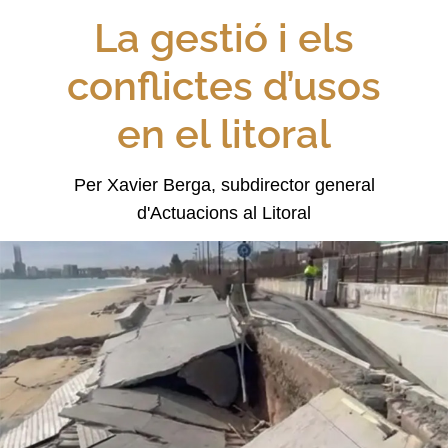
La gestió i els
conflictes d’usos
en el litoral
Per Xavier Berga, subdirector general
d'Actuacions al Litoral