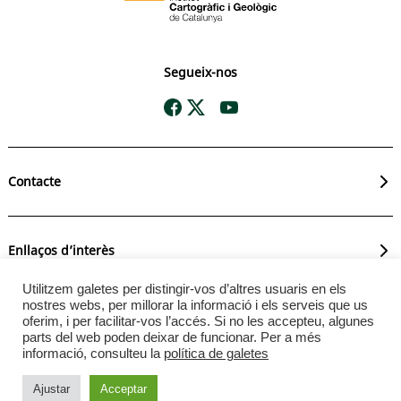
Segueix-nos
Contacte
Enllaços d’interès
Utilitzem galetes per distingir-vos d’altres usuaris en els
nostres webs, per millorar la informació i els serveis que us
oferim, i per facilitar-vos l’accés. Si no les accepteu, algunes
Avís legal
. © L’Institut Cartogràfic i Geològic de Catalunya
parts del web poden deixar de funcionar. Per a més
permet la reutilització dels continguts i de les dades sempre
informació, consulteu la
política de galetes
que se citi la font i la data d’actualització, que no és
desnaturalitzi la informació i que no es contradigui amb una
Ajustar
Acceptar
llicència específica.