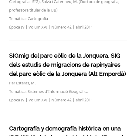
Cartografia i SIG), Salvà i Caterineu, M. (Doctora de geografia,
professora titular de la UB)
Temàtica: Cartografia
Època IV | Volum XVI | Número 42 | abril 2011
SIGmig del parc eòlic de la Jonquera. SIG
dels estudis de migracions de rapinyaires
del parc eòlic de la Jonquera (Alt Empordà)
Search
for:
Per Esteras, M.
Temàtica: Sistemes d'Informació Geogràfica
Època IV | Volum XVI | Número 42 | abril 2011
Cartografía y demografía histórica en una