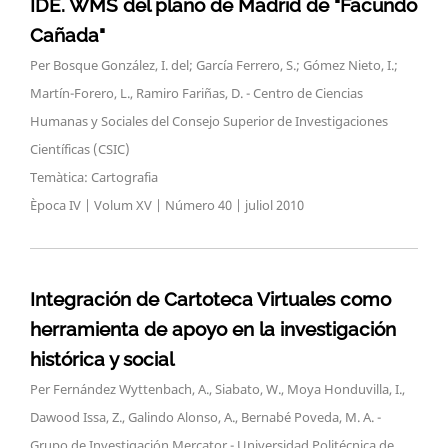
IDE. WMS del plano de Madrid de "Facundo
Cañada"
Per Bosque González, I. del; García Ferrero, S.; Gómez Nieto, I.;
Martín-Forero, L., Ramiro Fariñas, D. - Centro de Ciencias
Humanas y Sociales del Consejo Superior de Investigaciones
Científicas (CSIC)
Temàtica: Cartografia
Època IV | Volum XV | Número 40 | juliol 2010
Integración de Cartoteca Virtuales como
herramienta de apoyo en la investigación
histórica y social
Per Fernández Wyttenbach, A., Siabato, W., Moya Honduvilla, I.,
Dawood Issa, Z., Galindo Alonso, A., Bernabé Poveda, M. A. -
Grupo de Investigación Mercator - Universidad Politécnica de