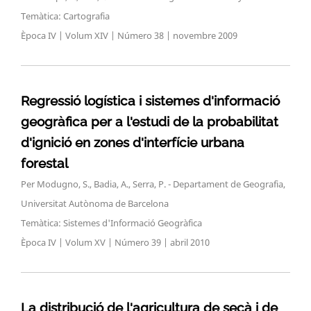
Temàtica: Cartografia
Època IV | Volum XIV | Número 38 | novembre 2009
Regressió logística i sistemes d'informació
geogràfica per a l'estudi de la probabilitat
d'ignició en zones d'interfície urbana
forestal
Per Modugno, S., Badia, A., Serra, P. - Departament de Geografia,
Universitat Autònoma de Barcelona
Temàtica: Sistemes d'Informació Geogràfica
Època IV | Volum XV | Número 39 | abril 2010
La distribució de l'agricultura de secà i de