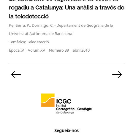
regadiu a Catalunya: Una anàlisi a través de
la teledetecció
Per Serra, P., Domingo, C. - Departament de Geografia de la
Universitat Autònoma de Barcelona
Temàtica: Teledetecció
Època IV | Volum XV | Número 39 | abril 2010
Paginació
de
les
entrades
Segueix-nos