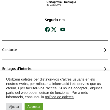
Segueix-nos
Contacte
Enllaços d’interès
Utilitzem galetes per distingir-vos d’altres usuaris en els
nostres webs, per millorar la informació i els serveis que us
oferim, i per facilitar-vos l’accés. Si no les accepteu, algunes
Avís legal
. © L’Institut Cartogràfic i Geològic de Catalunya
parts del web poden deixar de funcionar. Per a més
permet la reutilització dels continguts i de les dades sempre
informació, consulteu la
política de galetes
que se citi la font i la data d’actualització, que no és
desnaturalitzi la informació i que no es contradigui amb una
Ajustar
Acceptar
llicència específica.