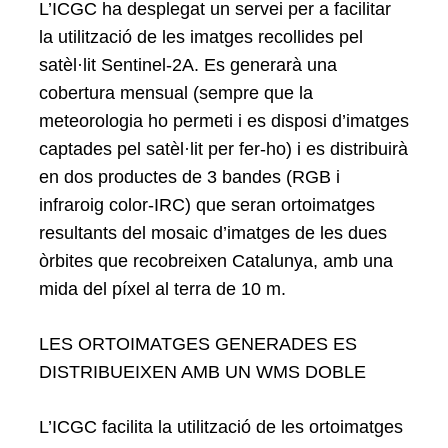
L’ICGC ha desplegat un servei per a facilitar
la utilització de les imatges recollides pel
satèl·lit Sentinel-2A. Es generarà una
cobertura mensual (sempre que la
Search
for:
meteorologia ho permeti i es disposi d’imatges
captades pel satèl·lit per fer-ho) i es distribuirà
en dos productes de 3 bandes (RGB i
infraroig color-IRC) que seran ortoimatges
resultants del mosaic d’imatges de les dues
òrbites que recobreixen Catalunya, amb una
mida del píxel al terra de 10 m.
LES ORTOIMATGES GENERADES ES
DISTRIBUEIXEN AMB UN WMS DOBLE
L’ICGC facilita la utilització de les ortoimatges