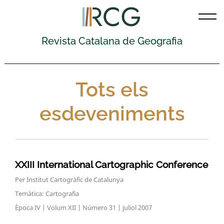
Skip
to
content
Revista Catalana de Geografia
Tots els
esdeveniments
XXIII International Cartographic Conference
Per Institut Cartogràfic de Catalunya
Temàtica: Cartografia
Època IV | Volum XII | Número 31 | juliol 2007