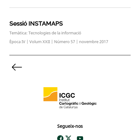
Sessió INSTAMAPS
Temàtica: Tecnologies de la informació
Època IV | Volum XXII | Número 57 | novembre 2017
Paginació
de
les
entrades
Segueix-nos