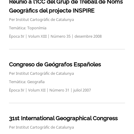
Reunió a l'ICC del Grup de Treball de Noms
Geogràfics del projecte INSPIRE
Per Institut Cartogràfic de Catalunya
Temàtica: Toponímia
Època IV | Volum XIII | Número 35 | desembre 2008
Congreso de Geógrafos Españoles
Per Institut Cartogràfic de Catalunya
Temàtica: Geografia
Època IV | Volum XII | Número 31 | juliol 2007
Search
for:
31st International Geographical Congress
Per Institut Cartogràfic de Catalunya