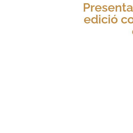
Presentac
edició c