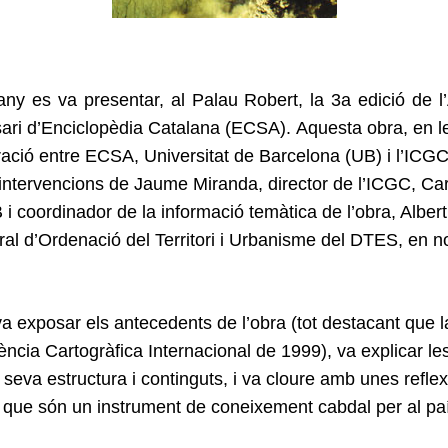
y es va presentar, al Palau Robert, la 3a edició de l’
i d’Enciclopèdia Catalana (ECSA). Aquesta obra, en le
boració entre ECSA, Universitat de Barcelona (UB) i l’ICGC
intervencions de Jaume Miranda, director de l’ICGC, Car
 coordinador de la informació temàtica de l’obra, Albert
ral d’Ordenació del Territori i Urbanisme del DTES,
en no
 exposar els antecedents de l’obra (tot destacant que la
cia Cartogràfica Internacional de 1999), va explicar les
a seva estructura i continguts, i va cloure amb unes refle
s que són un instrument de coneixement cabdal per al pa