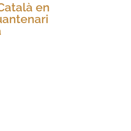
 Català en
uantenari
a