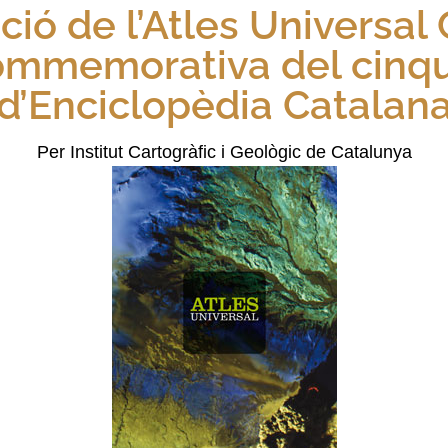
ió de l’Atles Universal
ommemorativa del cinq
d’Enciclopèdia Catalan
Per Institut Cartogràfic i Geològic de Catalunya