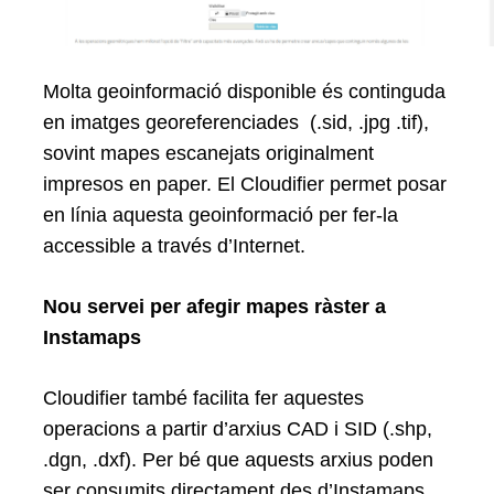
Molta geoinformació disponible és continguda
en imatges georeferenciades (.sid, .jpg .tif),
sovint mapes escanejats originalment
impresos en paper. El Cloudifier permet posar
en línia aquesta geoinformació per fer-la
accessible a través d’Internet.
Search
for:
Nou servei per afegir mapes ràster a
Instamaps
Cloudifier també facilita fer aquestes
operacions a partir d’arxius CAD i SID (.shp,
.dgn, .dxf). Per bé que aquests arxius poden
ser consumits directament des d’
Instamaps
,