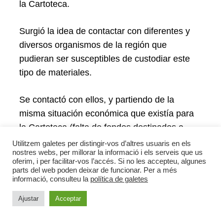
la Cartoteca.
Surgió la idea de contactar con diferentes y
diversos organismos de la región que
pudieran ser susceptibles de custodiar este
tipo de materiales.
Se contactó con ellos, y partiendo de la
misma situación económica que existía para
la Cartoteca (falta de fondos destinados a
adquirir / digitalizar cartografía), se planteó la
Utilitzem galetes per distingir-vos d’altres usuaris en els
nostres webs, per millorar la informació i els serveis que us
colaboración como un intercambio de
oferim, i per facilitar-vos l’accés. Si no les accepteu, algunes
información, en el que la entidad / persona
parts del web poden deixar de funcionar. Per a més
informació, consulteu la
política de galetes
cedente de la cartografía para su inclusión en
la Cartoteca obtenía a cambio la digitalización
Ajustar
Acceptar
y promoción de sus materiales.