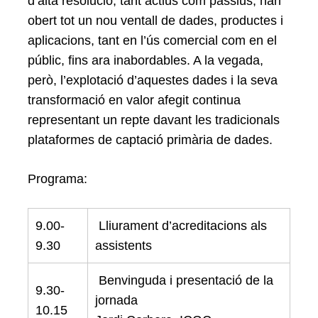
d’alta resolució, tant actius com passius, han
obert tot un nou ventall de dades, productes i
aplicacions, tant en l’ús comercial com en el
Search
públic, fins ara inabordables. A la vegada,
for:
però, l’explotació d’aquestes dades i la seva
transformació en valor afegit continua
representant un repte davant les tradicionals
plataformes de captació primària de dades.
Programa:
9.00-
Lliurament d’acreditacions als
9.30
assistents
Benvinguda i presentació de la
9.30-
jornada
10.15