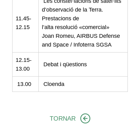
Les constel·lacions de satèl·lits
d’observació de la Terra.
11.45-
Prestacions de
12.15
l’alta resolució «comercial»
Joan Romeu, AIRBUS Defense
and Space / Infoterra SGSA
12.15-
Debat i qüestions
13.00
13.00
Cloenda
TORNAR