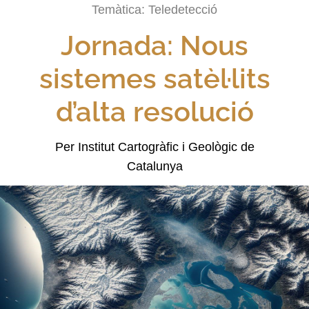
Temàtica:
Teledetecció
Jornada: Nous
sistemes satèl·lits
d’alta resolució
Per Institut Cartogràfic i Geològic de
Catalunya