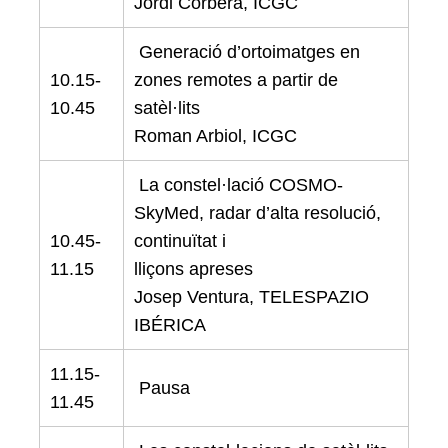
Jordi Corbera, ICGC
Generació d’ortoimatges en
10.15-
zones remotes a partir de
10.45
satèl·lits
Roman Arbiol, ICGC
La constel·lació COSMO-
SkyMed, radar d’alta resolució,
10.45-
continuïtat i
11.15
lliçons apreses
Josep Ventura, TELESPAZIO
IBÉRICA
11.15-
Pausa
11.45