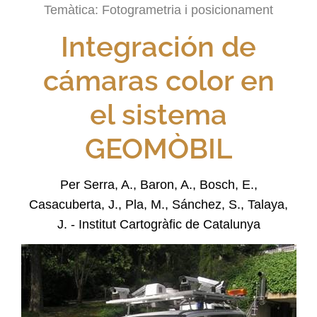
Temàtica:
Fotogrametria i posicionament
Integración de
cámaras color en
el sistema
GEOMÒBIL
Per Serra, A., Baron, A., Bosch, E.,
Casacuberta, J., Pla, M., Sánchez, S., Talaya,
J. - Institut Cartogràfic de Catalunya