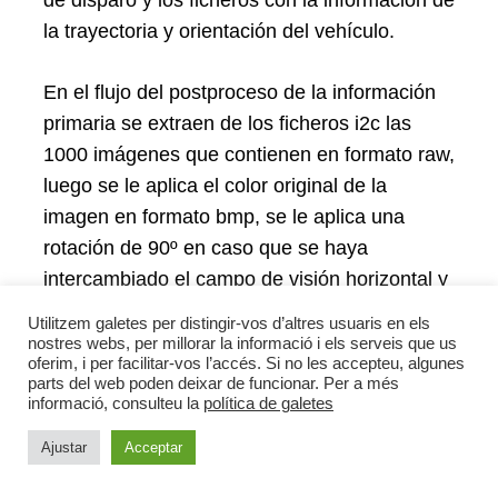
de disparo y los ficheros con la información de
la trayectoria y orientación del vehículo.
En el flujo del postproceso de la información
primaria se extraen de los ficheros i2c las
1000 imágenes que contienen en formato raw,
luego se le aplica el color original de la
imagen en formato bmp, se le aplica una
rotación de 90º en caso que se haya
intercambiado el campo de visión horizontal y
vertical del conjunto cámara y óptica, se le
Utilitzem galetes per distingir-vos d’altres usuaris en els
aplica un algoritmo de compresión de imagen
nostres webs, per millorar la informació i els serveis que us
oferim, i per facilitar-vos l’accés. Si no les accepteu, algunes
y se almacena la imagen en disco. El tiempo y
parts del web poden deixar de funcionar. Per a més
contador interno de cada imagen se correla
informació, consulteu la
política de galetes
con los tiempos GPS de cada instante de
Ajustar
Acceptar
disparo y así asociar cada imagen con su
tiempo GPS. Una vez cada imagen se le ha