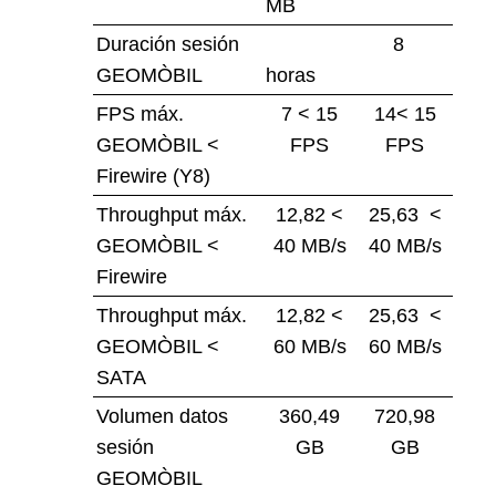
MB
Duración sesión
8
GEOMÒBIL
horas
FPS máx.
7 < 15
14< 15
GEOMÒBIL <
FPS
FPS
Firewire (Y8)
Throughput máx.
12,82 <
25,63 <
GEOMÒBIL <
40 MB/s
40 MB/s
Firewire
Throughput máx.
12,82 <
25,63 <
GEOMÒBIL <
60 MB/s
60 MB/s
SATA
Volumen datos
360,49
720,98
sesión
GB
GB
GEOMÒBIL