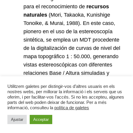
para el reconocimiento de
recursos
naturales
(Mori, Takaoka, Kunishige
Tonoike, & Murai, 1988). En este caso,
pionero en el uso de la estereoscopía
sintética, se emplea un MDT procedente
de la digitalización de curvas de nivel del
mapa topográfico 1 : 50.000, generando
vistas estereoscópicas con diferentes
relaciones Base / Altura simuladas y
detectando alineamientos del terreno.
Utilitzem galetes per distingir-vos d’altres usuaris en els
nostres webs, per millorar la informació i els serveis que us
oferim, i per facilitar-vos l’accés. Si no les accepteu, algunes
Análisis
geológico y geomorfológico
:
parts del web poden deixar de funcionar. Per a més
Localización de fallas mediante un
informació, consulteu la
política de galetes
MDT de 30 m de resolución
Ajustar
Acceptar
obtenido a partir de la interpolación
de las curvas de nivel de la