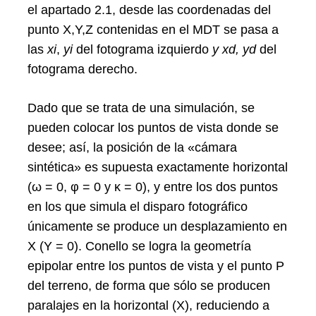
el apartado 2.1, desde las coordenadas del
punto X,Y,Z contenidas en el MDT se pasa a
las
xi
,
yi
del fotograma izquierdo
y xd, yd
del
fotograma derecho.
Dado que se trata de una simulación, se
pueden colocar los puntos de vista donde se
Search
desee; así, la posición de la «cámara
for:
sintética» es supuesta exactamente horizontal
(ω = 0, φ = 0 y κ = 0), y entre los dos puntos
en los que simula el disparo fotográfico
únicamente se produce un desplazamiento en
X (Y = 0). Conello se logra la geometría
epipolar entre los puntos de vista y el punto P
del terreno, de forma que sólo se producen
paralajes en la horizontal (X), reduciendo a