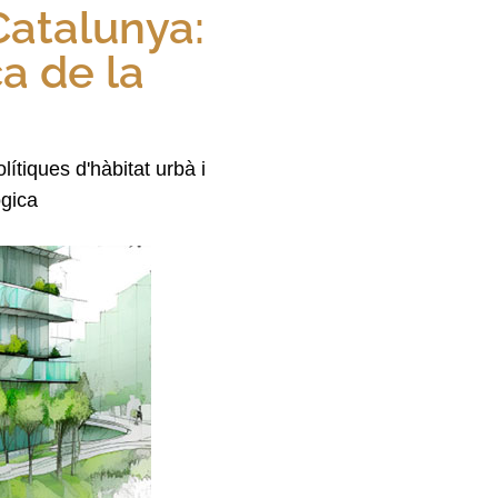
Catalunya:
a de la
ítiques d'hàbitat urbà i
ògica