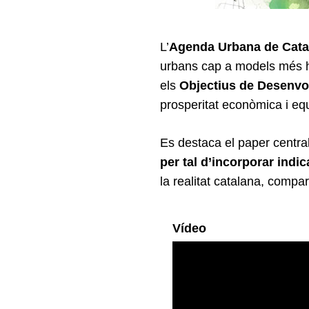
Search
for:
L’
Agenda Urbana de Catal
urbans cap a models més hab
els
Objectius de Desenvo
prosperitat econòmica i equ
Es destaca el paper central
per tal d’incorporar indi
la realitat catalana, compa
Vídeo