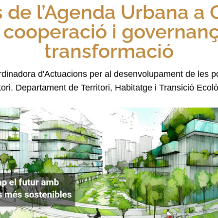
s de l’Agenda Urbana a 
 cooperació i governanç
transformació
dinadora d'Actuacions per al desenvolupament de les pol
itori. Departament de Territori, Habitatge i Transició Ecol