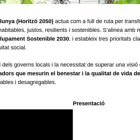
unya (Horitzó 2050)
actua com a full de ruta per tran
itables, justos, resilients i sostenibles. S’alinea amb 
lupament Sostenible 2030
, i estableix tres prioritats cla
itat social.
 dels governs locals i la necessitat de superar una visió 
cadors que mesurin el benestar i la qualitat de vida d
rables i desagregables.
Presentació