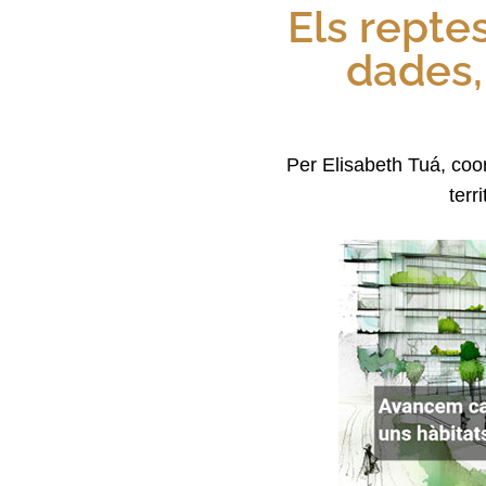
Els repte
dades,
Per Elisabeth Tuá, coor
terr