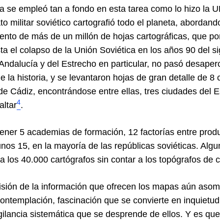
 se empleó tan a fondo en esta tarea como lo hizo la U
o militar soviético cartografió todo el planeta, abordan
iento de más de un millón de hojas cartográficas, que po
a el colapso de la Unión Soviética en los años 90 del s
 Andalucía y del Estrecho en particular, no pasó desaperc
 la historia, y se levantaron hojas de gran detalle de 8
 de Cádiz, encontrándose entre ellas, tres ciudades del 
4
altar
.
 tener 5 academias de formación, 12 factorías entre prod
unos 15, en la mayoría de las repúblicas soviéticas. Alg
a los 40.000 cartógrafos sin contar a los topógrafos de 
cisión de la información que ofrecen los mapas aún asom
ontemplación, fascinación que se convierte en inquietu
igilancia sistemática que se desprende de ellos. Y es q