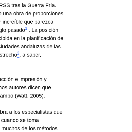
RSS tras la Guerra Fría.
do una obra de proporciones
r increíble que parezca
1
iglo pasado
. La posición
ibida en la planificación de
 ciudades andaluzas de las
2
Estrecho
, a saber,
ucción e impresión y
unos autores dicen que
campo (Watt, 2005).
bra a los especialistas que
d cuando se toma
ue muchos de los métodos