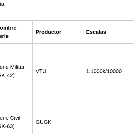
ia.
ombre
Productor
Escalas
erie
erie Militar
VTU
1:1000k/10000
SK-42)
erie Civil
GUGK
SK-63)