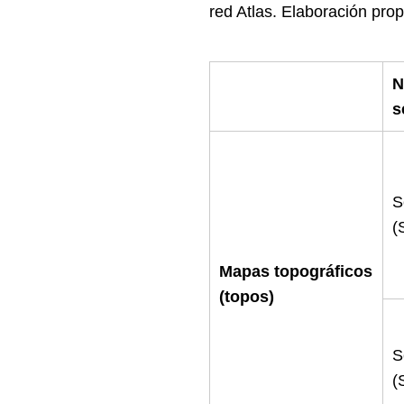
red Atlas. Elaboración prop
N
s
S
(
Mapas topográficos
(topos)
S
(