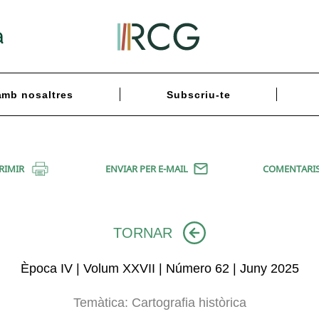
a
amb nosaltres
Subscriu-te
RIMIR
ENVIAR PER E-MAIL
COMENTARI
TORNAR
Època IV | Volum XXVII | Número 62 | Juny 2025
Temàtica:
Cartografia històrica