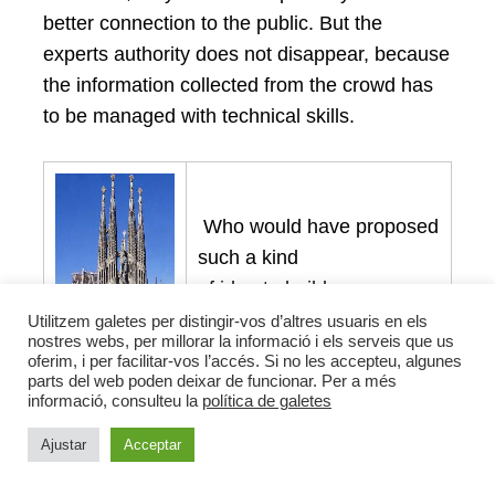
better connection to the public. But the
experts authority does not disappear, because
the information collected from the crowd has
to be managed with technical skills.
Who would have proposed
such a kind
of idea to build a new
Cathedral?
Utilitzem galetes per distingir-vos d’altres usuaris en els
nostres webs, per millorar la informació i els serveis que us
oferim, i per facilitar-vos l’accés. Si no les accepteu, algunes
parts del web poden deixar de funcionar. Per a més
informació, consulteu la
política de galetes
Essentially planning crowdsourcing can be
Ajustar
Acceptar
seen as a process where citizens have a
larger hand, than traditionally, in the designing